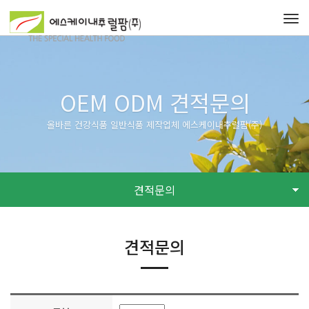
Tog
navi
OEM ODM 견적문의
올바른 건강식품 일반식품 제작업체 에스케이내추럴팜(주)
견적문의
견적문의